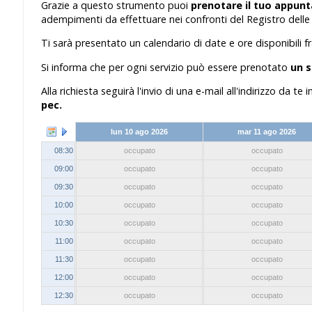
Grazie a questo strumento puoi
prenotare il tuo appu
adempimenti da effettuare nei confronti del Registro delle
Ti sarà presentato un calendario di date e ore disponibili fr
Si informa che per ogni servizio può essere prenotato
un 
Alla richiesta seguirà l'invio di una e-mail all'indirizzo da te
pec.
lun 10 ago 2026
mar 11 ago 2026
08:30
occupato
occupato
09:00
occupato
occupato
09:30
occupato
occupato
10:00
occupato
occupato
10:30
occupato
occupato
11:00
occupato
occupato
11:30
occupato
occupato
12:00
occupato
occupato
12:30
occupato
occupato