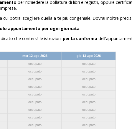
ntamento
per richiedere la bollatura di libri e registri, oppure certifica
 imprese.
a cui potrai scegliere quella a te più congeniale. Dovrai inoltre preci
solo appuntamento per ogni giornata
.
 indicato che conterrà le istruzioni
per la conferma
dell'appuntamen
mer 12 ago 2026
gio 13 ago 2026
occupato
occupato
occupato
occupato
occupato
occupato
occupato
occupato
occupato
occupato
occupato
occupato
occupato
occupato
occupato
occupato
occupato
occupato